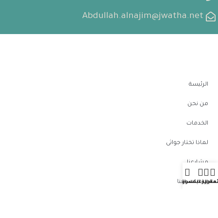
Abdullah.alnajim@jwatha.net
الرئيسة
من نحن
الخدمات
لماذا تختار جواثى
مشارعنا
تواصل معنا
لمتجر
مة الرغبات
عربة التسوق
حسابي