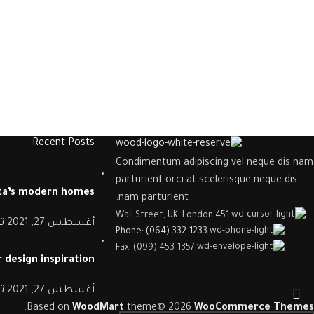
Recent Posts
Condimentum adipiscing vel neque dis nam
parturient orci at scelerisque neque dis
nta’s modern homes
nam parturient.
451 Wall Street, UK, London
أغسطس 27, 2021
ت
Phone: (064) 332-1233
Fax: (099) 453-1357
 design inspiration
أغسطس 27, 2021
ت
.
Based on
WoodMart
theme© 2026
WooCommerce Themes