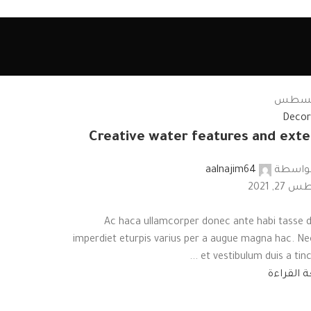
سطس
Decor
Creative water features and exte
بواسطة
aalnajim64
2, 2021
Ac haca ullamcorper donec ante habi tasse 
imperdiet eturpis varius per a augue magna hac. Ne
et vestibulum duis a tincidu
ة القراءة