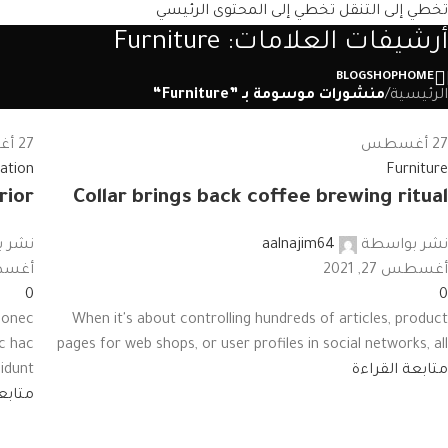
تخطي إلى التنقل
تخطي إلى المحتوى الرئيسي
أرشيفات العلامات: Furniture
BLOG
SHOP
HOME
الرئيسية
/
منشورات موسومة بـ ”Furniture“
27
أغسطس
27
أغ
ation
Furniture
rior
Collar brings back coffee brewing ritual
نشر بواسطة
aalnajim64
نشر 
أغسطس 27, 2021
أغسطس 7
0
0
donec
When it's about controlling hundreds of articles, product
c hac
pages for web shops, or user profiles in social networks, all
متابعة القراءة
nt ...
متابع