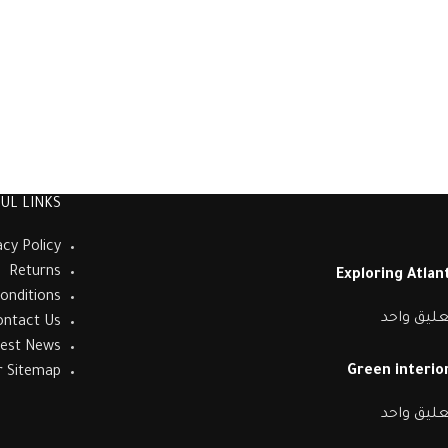
UL LINKS
acy Policy
Returns
Exploring Atla
onditions
عليق واحد
ontact Us
test News
Green interior
r Sitemap
عليق واحد