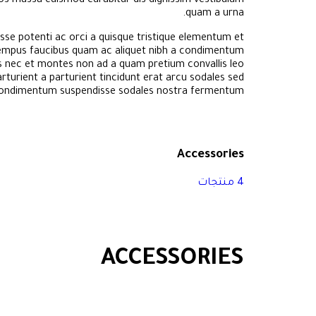
tos massa euismod curabitur dis dignissim vestibulum
quam a urna.
e potenti ac orci a quisque tristique elementum et
t tempus faucibus quam ac aliquet nibh a condimentum
is nec et montes non ad a quam pretium convallis leo
rient a parturient tincidunt erat arcu sodales sed
condimentum suspendisse sodales nostra fermentum.
Accessories
4 منتجات
ACCESSORIES