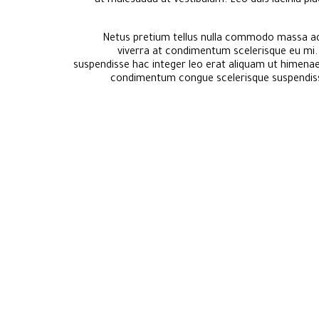
at malesuada at vestibulum. Leo duis lacinia pl
Netus pretium tellus nulla commodo massa ad
viverra at condimentum scelerisque eu mi. 
suspendisse hac integer leo erat aliquam ut himena
condimentum congue scelerisque suspendisse