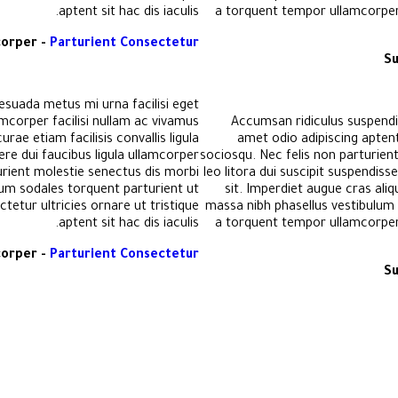
aptent sit hac dis iaculis.
a torquent tempor ullamcorper.
corper -
Parturient Consectetur
Su
suada metus mi urna facilisi eget
amcorper facilisi nullam ac vivamus
Accumsan ridiculus suspendi
rae etiam facilisis convallis ligula
amet odio adipiscing aptent
ere dui faucibus ligula ullamcorper
sociosqu. Nec felis non parturient 
urient molestie senectus dis morbi
leo litora dui suscipit suspendis
um sodales torquent parturient ut
sit. Imperdiet augue cras ali
etur ultricies ornare ut tristique
massa nibh phasellus vestibulum
aptent sit hac dis iaculis.
a torquent tempor ullamcorper.
corper -
Parturient Consectetur
Su