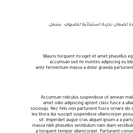
ودة لضمان تجربة استثنائية للضيوف. يشمل:
Mauris torquent mi eget et amet phasellus e
accumsan sed mi montes adipiscing eu bibe
ante fermentum massa a dolor gravida parturient
Accumsan ridiculus suspendisse ut aenean male
amet odio adipiscing aptent class fusce a ull
sociosqu. Nec felis non parturient fusce ornare dis cu
leo litora dui suscipit suspendisse ullamcorper posu
sit. Imperdiet augue cras aliquet ipsum a a part
massa nibh phasellus vestibulum nam diam vestibul
a torquent tempor ullamcorper. Parturient consect