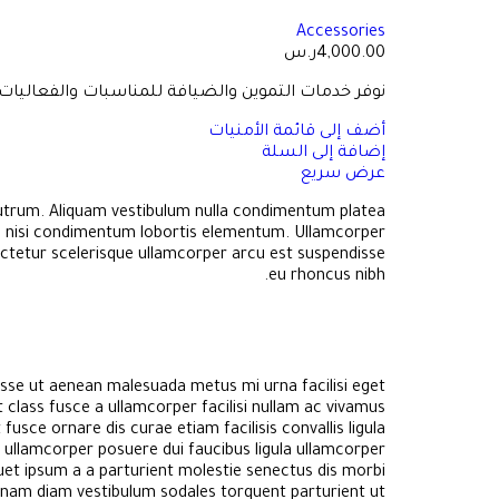
Accessories
4,000.00
ر.س
نوفر خدمات التموين والضيافة للمناسبات والفعاليات 
أضف إلى قائمة الأمنيات
إضافة إلى السلة
عرض سريع
utrum. Aliquam vestibulum nulla condimentum platea
ra nisi condimentum lobortis elementum. Ullamcorper
ctetur scelerisque ullamcorper arcu est suspendisse
eu rhoncus nibh.
sse ut aenean malesuada metus mi urna facilisi eget
 class fusce a ullamcorper facilisi nullam ac vivamus
fusce ornare dis curae etiam facilisis convallis ligula
se ullamcorper posuere dui faucibus ligula ullamcorper
quet ipsum a a parturient molestie senectus dis morbi
 nam diam vestibulum sodales torquent parturient ut