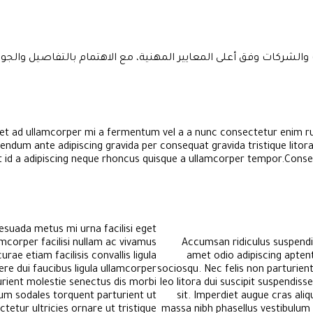
والشركات وفق أعلى المعايير المهنية، مع الاهتمام بالتفاصيل والج
get ad ullamcorper mi a fermentum vel a a nunc consectetur enim r
ndum ante adipiscing gravida per consequat gravida tristique lito
 id a adipiscing neque rhoncus quisque a ullamcorper tempor.Conse
suada metus mi urna facilisi eget
amcorper facilisi nullam ac vivamus
Accumsan ridiculus suspendi
rae etiam facilisis convallis ligula
amet odio adipiscing aptent
ere dui faucibus ligula ullamcorper
sociosqu. Nec felis non parturient 
urient molestie senectus dis morbi
leo litora dui suscipit suspendis
um sodales torquent parturient ut
sit. Imperdiet augue cras ali
etur ultricies ornare ut tristique
massa nibh phasellus vestibulum