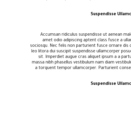
Suspendisse Ullam
Accumsan ridiculus suspendisse ut aenean male
amet odio adipiscing aptent class fusce a ull
sociosqu. Nec felis non parturient fusce ornare dis cu
leo litora dui suscipit suspendisse ullamcorper posu
sit. Imperdiet augue cras aliquet ipsum a a part
massa nibh phasellus vestibulum nam diam vestibul
a torquent tempor ullamcorper. Parturient consect
Suspendisse Ullam