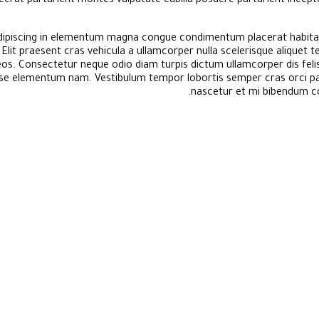
acerat parturient montes vulputate cubilia posuere parturient incep
ipiscing in elementum magna congue condimentum placerat habitass
Elit praesent cras vehicula a ullamcorper nulla scelerisque alique
eos. Consectetur neque odio diam turpis dictum ullamcorper dis fel
 elementum nam. Vestibulum tempor lobortis semper cras orci partu
nascetur et mi bibendum 