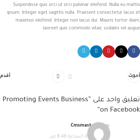
Suspendisse quis orci ut orci pulvinar eleifend. Nulla eu mattis
ipsum. Integer eget sagittis nulla. Praesent consectetur lacus et
maximus eleifend. Integer non lacus dui. Mauris tortor diam,
laoreet quis commodo vitae, sodales vel augue.
أحدث
أقدم
تعليق واحد على ”
Promoting Events Business
“
on Facebook
يقول
Cmsmasters
:
يناير 26, 2018 الساعة 8:48 ص