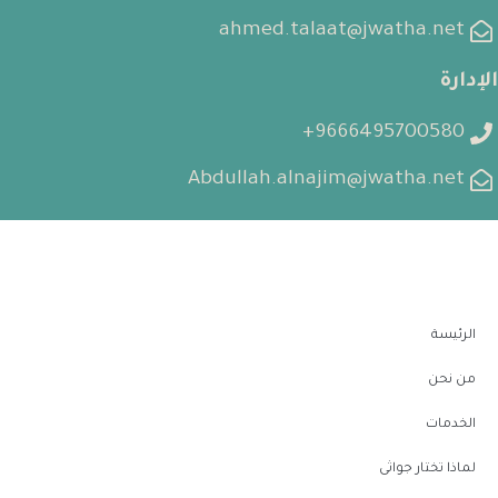
ahmed.talaat@jwatha.net
الإدارة
9666495700580+
Abdullah.alnajim@jwatha.net
الرئيسة
من نحن
الخدمات
لماذا تختار جواثى