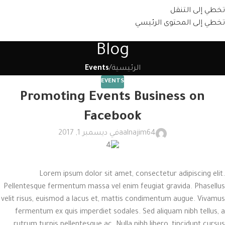
تخطي إلى التنقل
تخطي إلى المحتوى الرئيسي
Blog
الرئيسية
/
Events
EVENTS
Promoting Events Business on
Facebook
aalnajim64
في ديسمبر 1, 2017
Lorem ipsum dolor sit amet, consectetur adipiscing elit.
Pellentesque fermentum massa vel enim feugiat gravida. Phasellus
velit risus, euismod a lacus et, mattis condimentum augue. Vivamus
fermentum ex quis imperdiet sodales. Sed aliquam nibh tellus, a
rutrum turpis pellentesque ac. Nulla nibh libero, tincidunt cursus