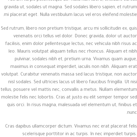
gravida ut, sodales ut magna. Sed sodales libero sapien, et rutrum
mi placerat eget. Nulla vestibulum lacus vel eros eleifend molestie.
Sed rutrum, libero non pretium tristique, arcu mi sollicitudin ex, quis
venenatis orci tellus vel dolor. Donec gravida, dolor ut auctor
facilisis, enim dolor pellentesque lectus, nec vehicula nibh risus ac
leo. Mauris volutpat aliquam tellus nec rhoncus. Aliquam et nibh
pulvinar, sodales nibh et, pretium urna. Vivamus quam augue,
maximus in consequat imperdiet, iaculis non nibh. Aliquam erat
volutpat. Curabitur venenatis massa sed lacus tristique, non auctor
nisl sodales. Sed ultricies lacus ut libero faucibus fringilla. Ut nisi
tellus, posuere vel mattis nec, convallis a metus. Nullam elementum
molestie felis nec lobortis. Cras at justo eu elit semper tempor sed
quis orci. In risus magna, malesuada vel elementum ut, finibus et
nunc.
Cras dapibus ullamcorper dictum. Vivamus nec erat placerat felis
scelerisque porttitor in ac turpis. In nec imperdiet turpis.